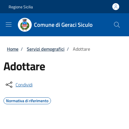
Salta al contenuto principale
Skip to footer content
Regione Sicilia
Comune di Geraci Siculo
Briciole di pane
Home
/
Servizi demografici
/
Adottare
Adottare
Condividi
Normativa di riferimento