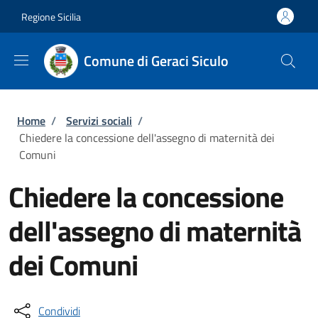
Salta al contenuto principale
Skip to footer content
Regione Sicilia
Comune di Geraci Siculo
Briciole di pane
Home
/
Servizi sociali
/
Chiedere la concessione dell'assegno di maternità dei
Comuni
Chiedere la concessione
dell'assegno di maternità
dei Comuni
Condividi