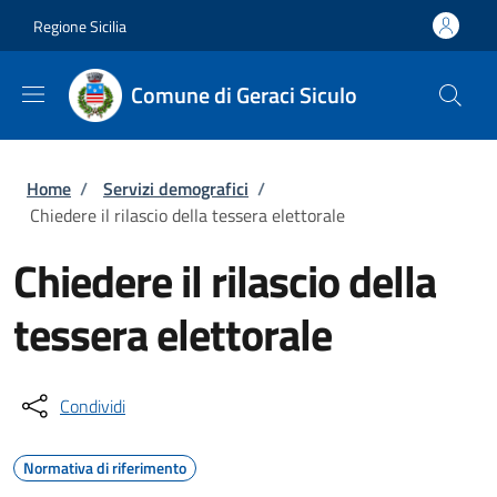
Salta al contenuto principale
Skip to footer content
Regione Sicilia
Comune di Geraci Siculo
Briciole di pane
Home
/
Servizi demografici
/
Chiedere il rilascio della tessera elettorale
Chiedere il rilascio della
tessera elettorale
Condividi
Normativa di riferimento