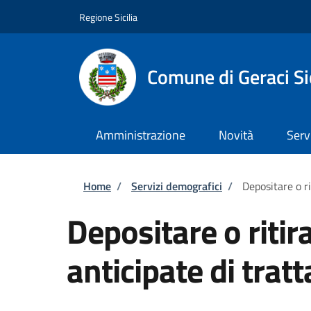
Salta al contenuto principale
Skip to footer content
Regione Sicilia
Comune di Geraci Si
Amministrazione
Novità
Serv
Briciole di pane
Home
/
Servizi demografici
/
Depositare o ri
Depositare o ritir
anticipate di tra