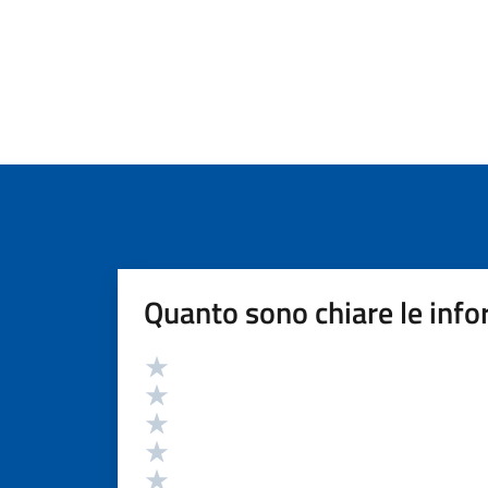
Quanto sono chiare le info
Valutazione
Valuta 5 stelle su 5
Valuta 4 stelle su 5
Valuta 3 stelle su 5
Valuta 2 stelle su 5
Valuta 1 stelle su 5