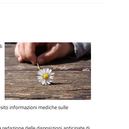
di
o
isito informazioni mediche sulle
 redazione delle disposizioni anticipate di