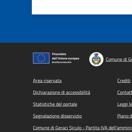
Comune di Ge
Footer menu
Area riservata
Crediti
Dichiarazione di accessibilità
Contatt
Statistiche del portale
Leggi l
Segnalazione disservizio
Piano d
Comune di Geraci Siculo - Partita IVA dell'ammi