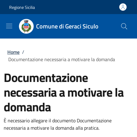
Salta al contenuto principale
Skip to footer content
Regione Sicilia
Comune di Geraci Siculo
Briciole di pane
Home
/
Documentazione necessaria a motivare la domanda
Documentazione
necessaria a motivare la
domanda
È necessario allegare il documento Documentazione
necessaria a motivare la domanda alla pratica.