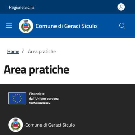
Salta al contenuto principale
Skip to footer content
Regione Sicilia
Comune di Geraci Siculo
Briciole di pane
Home
/
Area pratiche
Area pratiche
Comune di Geraci Siculo