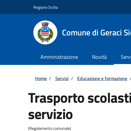
Salta al contenuto principale
Skip to footer content
Regione Sicilia
Comune di Geraci Si
Amministrazione
Novità
Serv
Briciole di pane
Home
/
Servizi
/
Educazione e formazione
Trasporto scolasti
servizio
(Regolamento comunale)