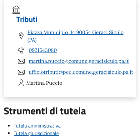
Tributi
Piazza Municipio, 14 90054 Geraci Siculo
(PA)
0921643080
martina.puccio@comune.geracisiculo.pa.it
ufficiotributi@pec.comune.geracisiculo.pa.it
Martina
Puccio
Strumenti di tutela
Tutela amministrativa
Tutela giurisdizionale