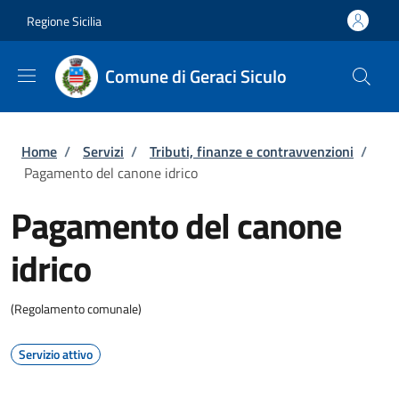
Salta al contenuto principale
Skip to footer content
Regione Sicilia
Comune di Geraci Siculo
Briciole di pane
Home
/
Servizi
/
Tributi, finanze e contravvenzioni
/
Pagamento del canone idrico
Pagamento del canone
idrico
(Regolamento comunale)
Servizio attivo