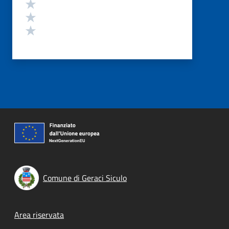
Valuta 3 stelle su 5
Valuta 2 stelle su 5
Valuta 1 stelle su 5
Comune di Geraci Siculo
Footer menu
Area riservata