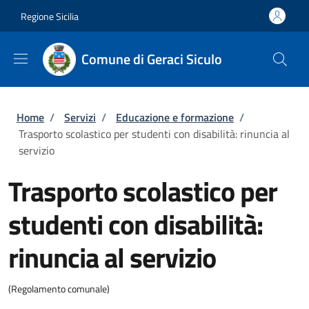
Salta al contenuto principale
Skip to footer content
Regione Sicilia
Comune di Geraci Siculo
Briciole di pane
Home
/
Servizi
/
Educazione e formazione
/
Trasporto scolastico per studenti con disabilità: rinuncia al
servizio
Trasporto scolastico per
studenti con disabilità:
rinuncia al servizio
(Regolamento comunale)