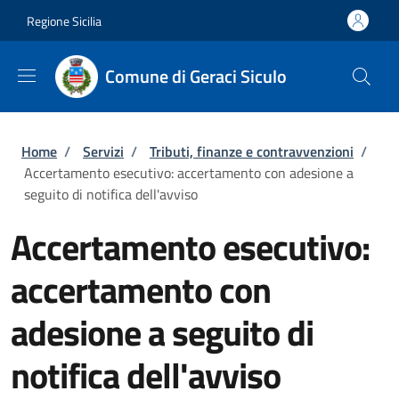
Salta al contenuto principale
Skip to footer content
Regione Sicilia
Comune di Geraci Siculo
Briciole di pane
Home
/
Servizi
/
Tributi, finanze e contravvenzioni
/
Accertamento esecutivo: accertamento con adesione a
seguito di notifica dell'avviso
Accertamento esecutivo:
accertamento con
adesione a seguito di
notifica dell'avviso