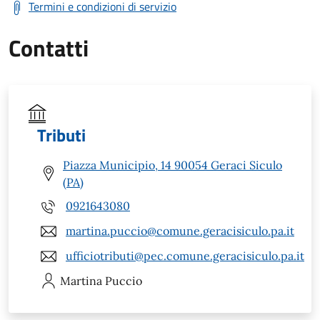
Termini e condizioni di servizio
Contatti
Tributi
Piazza Municipio, 14 90054 Geraci Siculo
(PA)
0921643080
martina.puccio@comune.geracisiculo.pa.it
ufficiotributi@pec.comune.geracisiculo.pa.it
Martina
Puccio