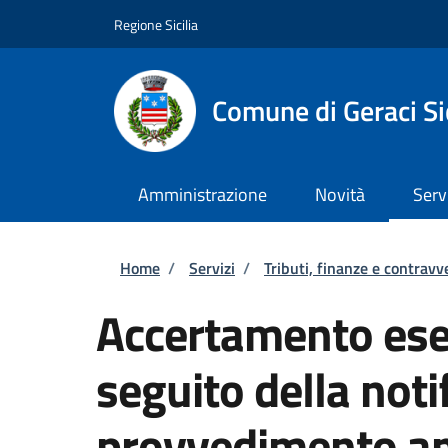
Salta al contenuto principale
Skip to footer content
Regione Sicilia
Comune di Geraci Si
Amministrazione
Novità
Serv
Briciole di pane
Home
/
Servizi
/
Tributi, finanze e contravv
Accertamento ese
seguito della notif
provvedimento am