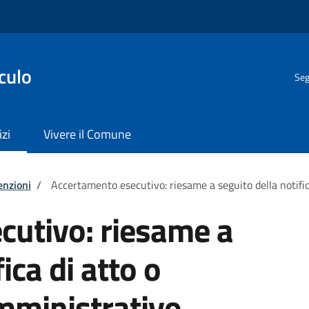
culo
Seg
izi
Vivere il Comune
enzioni
/
Accertamento esecutivo: riesame a seguito della notifi
cutivo: riesame a
ica di atto o
ministrativo