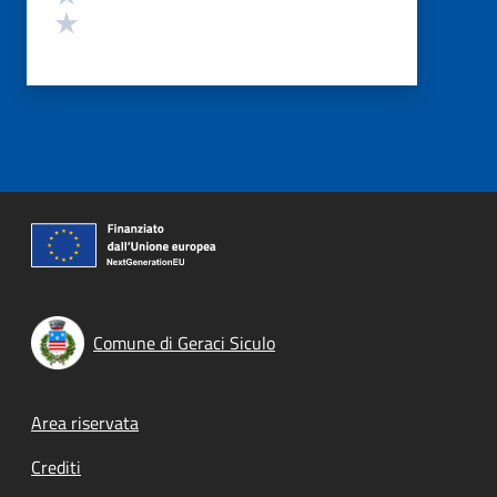
Valuta 1 stelle su 5
Comune di Geraci Siculo
Footer menu
Area riservata
Crediti