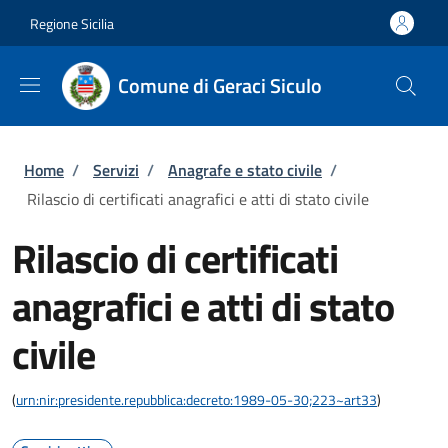
Salta al contenuto principale
Skip to footer content
Regione Sicilia
Comune di Geraci Siculo
Briciole di pane
Home
/
Servizi
/
Anagrafe e stato civile
/
Rilascio di certificati anagrafici e atti di stato civile
Rilascio di certificati
anagrafici e atti di stato
civile
(
urn:nir:presidente.repubblica:decreto:1989-05-30;223~art33
)